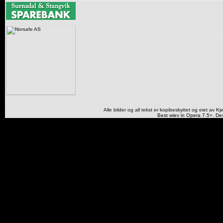
Alle bilder og all tekst er kopibeskyttet og eiet av Kj
Best wiev in Opera 7.5+. De