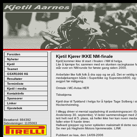
Forsiden
Kjetil Kjører IKKE NM-finale
Nyheter
Kjetil kommer ikke til start i finalen i NM til helga.
Kjetil
Lite å kjempe for, sammen med en slunken racingkasse føre
står over en NM-runde for første gang siden 2000.
Teamet
GSXR1000 K6
Anbefaler like fullt folk å dra opp og se på. Det er veldig te
medaljekampen både i Superbike og Superstock600, og i
Resultater
avgjort før målgang.
Terminliste
Omtale i MC-Avisa HER
Kjetil i media
Kontaktinfo
Tidsskjema
Sponsorer
Kjetil drar til Tyskland i helga for å hjelpe Tage Solberg i 
Linker
Hockenheimring.
Gjestebok
I tillegg driver vi mental oppladning til avslutningsracet 
Anderstorp 30. september. Vi leder sammendraget med 2 
tett helt ned til 5. plass, så heller ikke her kan noen meda
Besøkend: 884392
faller etter 6 harde timer.
Sidevisninger: 1135063
Hallvard prepper og tuner sykkelen maksimalt til dette rac
Se mer på Hagheim Motors hjemmeside. LINK
Publisert av kaa, den 14/09-2006