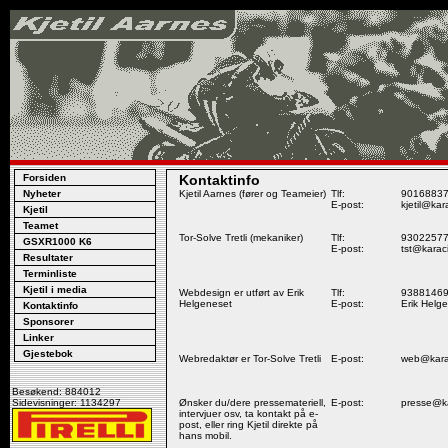
Forsiden
Kontaktinfo
Nyheter
Kjetil Aarnes (fører og Teameier)
Tlf:
9016883
E-post:
kjetil@kar
Kjetil
Teamet
Tor-Solve Tretli (mekaniker)
Tlf:
9302257
GSXR1000 K6
E-post:
tst@karac
Resultater
Terminliste
Kjetil i media
Webdesign er utført av Erik
Tlf:
9388146
Helgeneset
E-post:
Erik Helg
Kontaktinfo
Sponsorer
Linker
Gjestebok
Webredaktør er Tor-Solve Tretli
E-post:
web@kara
Besøkend: 884012
Sidevisninger: 1134297
Ønsker du/dere pressemateriell,
E-post:
presse@k
intervjuer osv, ta kontakt på e-
post, eller ring Kjetil direkte på
hans mobil.