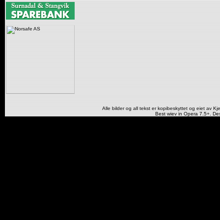
Alle bilder og all tekst er kopibeskyttet og eiet av Kj
Best wiev in Opera 7.5+. De