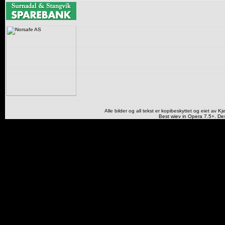
Alle bilder og all tekst er kopibeskyttet og eiet av Kj
Best wiev in Opera 7.5+. De