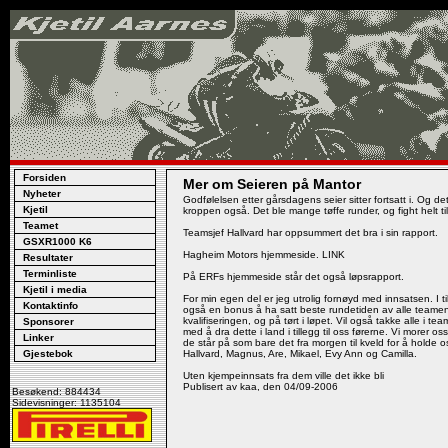
Forsiden
Mer om Seieren på Mantor
Nyheter
Godfølelsen etter gårsdagens seier sitter fortsatt i. Og de
Kjetil
kroppen også. Det ble mange tøffe runder, og fight helt ti
Teamet
Teamsjef Hallvard har oppsummert det bra i sin rapport.
GSXR1000 K6
Hagheim Motors hjemmeside. LINK
Resultater
Terminliste
På ERFs hjemmeside står det også løpsrapport.
Kjetil i media
For min egen del er jeg utrolig fornøyd med innsatsen. I til
Kontaktinfo
også en bonus å ha satt beste rundetiden av alle team
kvalifiseringen, og på tørt i løpet. Vil også takke alle i te
Sponsorer
med å dra dette i land i tillegg til oss førerne. Vi morer o
Linker
de står på som bare det fra morgen til kveld for å holde o
Gjestebok
Hallvard, Magnus, Are, Mikael, Evy Ann og Camilla.
Uten kjempeinnsats fra dem ville det ikke bli
Publisert av kaa, den 04/09-2006
Besøkend: 884434
Sidevisninger: 1135104